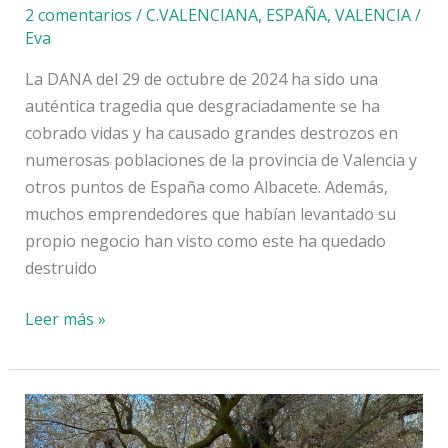
2 comentarios
/
C.VALENCIANA
,
ESPAÑA
,
VALENCIA
/
Eva
La DANA del 29 de octubre de 2024 ha sido una
auténtica tragedia que desgraciadamente se ha
cobrado vidas y ha causado grandes destrozos en
numerosas poblaciones de la provincia de Valencia y
otros puntos de España como Albacete. Además,
muchos emprendedores que habían levantado su
propio negocio han visto como este ha quedado
destruido
Cómo
Leer más »
ayudar
a
los
negocios