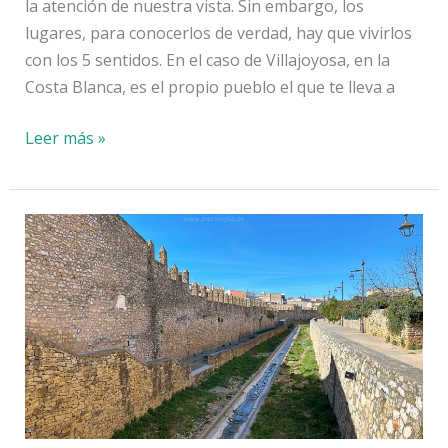
la atención de nuestra vista. Sin embargo, los
lugares, para conocerlos de verdad, hay que vivirlos
con los 5 sentidos. En el caso de Villajoyosa, en la
Costa Blanca, es el propio pueblo el que te lleva a
Villajoyosa
Leer más »
con
los
5
sentidos:
más
allá
de
lo
que
los
ojos