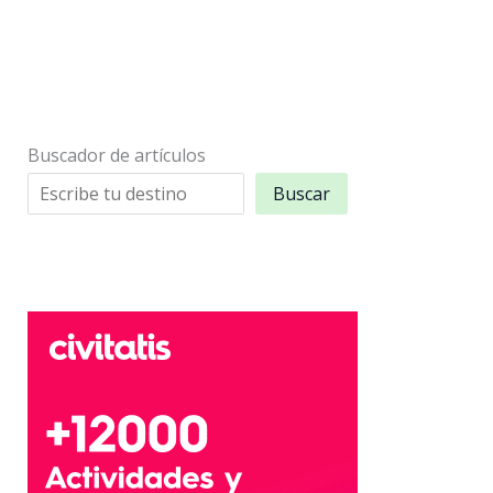
y
cultura
Buscador de artículos
Buscar