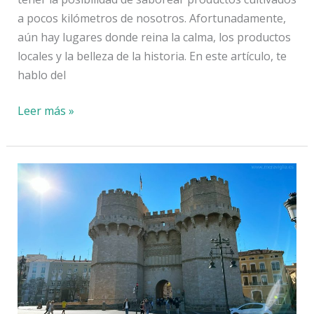
a pocos kilómetros de nosotros. Afortunadamente,
aún hay lugares donde reina la calma, los productos
locales y la belleza de la historia. En este artículo, te
hablo del
Maestrat:
Leer más »
calma
y
experiencias
únicas
en
el
interior
de
Castellón