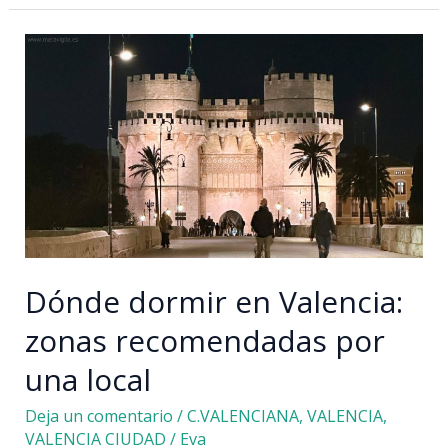
en
Valencia:
planes
y
consejos
Dónde dormir en Valencia:
zonas recomendadas por
una local
Deja un comentario
/
C.VALENCIANA
,
VALENCIA
,
VALENCIA CIUDAD
/
Eva