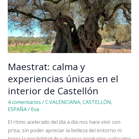
afectados
por
la
DANA:
lista
y
enlaces
Maestrat: calma y
experiencias únicas en el
interior de Castellón
4 comentarios
/
C.VALENCIANA
,
CASTELLÓN
,
ESPAÑA
/
Eva
El ritmo acelerado del día a día nos hace vivir con
prisa, sin poder apreciar la belleza del entorno ni
tener la posibilidad de saborear productos cultivados