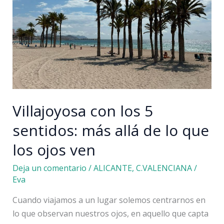
Alcalà
de
Xivert:
5
lugares
únicos
Villajoyosa con los 5
sentidos: más allá de lo que
los ojos ven
Deja un comentario
/
ALICANTE
,
C.VALENCIANA
/
Eva
Cuando viajamos a un lugar solemos centrarnos en
lo que observan nuestros ojos, en aquello que capta