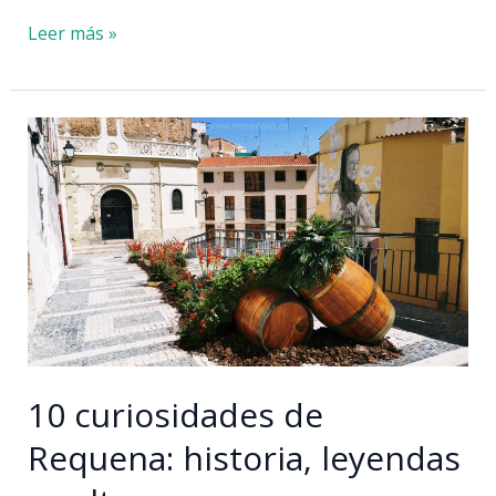
Eventos
Leer más »
más
importantes
de
Valencia:
primavera
de
2024
10 curiosidades de
Requena: historia, leyendas