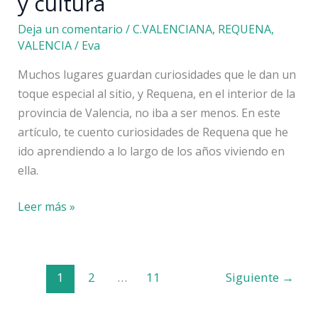
y cultura
Deja un comentario
/
C.VALENCIANA
,
REQUENA
,
VALENCIA
/
Eva
Muchos lugares guardan curiosidades que le dan un
toque especial al sitio, y Requena, en el interior de la
provincia de Valencia, no iba a ser menos. En este
artículo, te cuento curiosidades de Requena que he
ido aprendiendo a lo largo de los años viviendo en
ella.
10
Leer más »
curiosidades
de
Requena:
1
2
…
11
Siguiente
→
historia,
leyendas