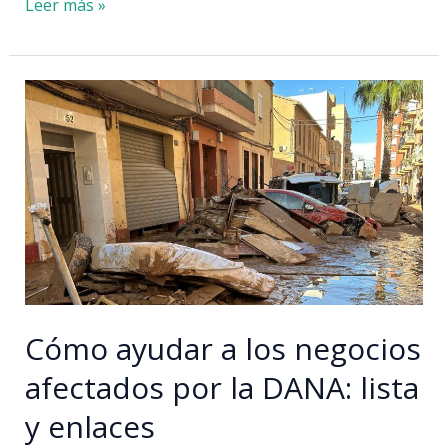
Turismo
Leer más »
rural
en
Castellón:
experiencias
en
el
Territorio
Cátaro
Cómo ayudar a los negocios
afectados por la DANA: lista
y enlaces