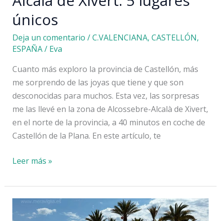
Alcalà de Xivert: 5 lugares
únicos
Deja un comentario
/
C.VALENCIANA
,
CASTELLÓN
,
ESPAÑA
/
Eva
Cuanto más exploro la provincia de Castellón, más
me sorprendo de las joyas que tiene y que son
desconocidas para muchos. Esta vez, las sorpresas
me las llevé en la zona de Alcossebre-Alcalà de Xivert,
en el norte de la provincia, a 40 minutos en coche de
Castellón de la Plana. En este artículo, te
Qué
Leer más »
ver
en
Alcossebre
y