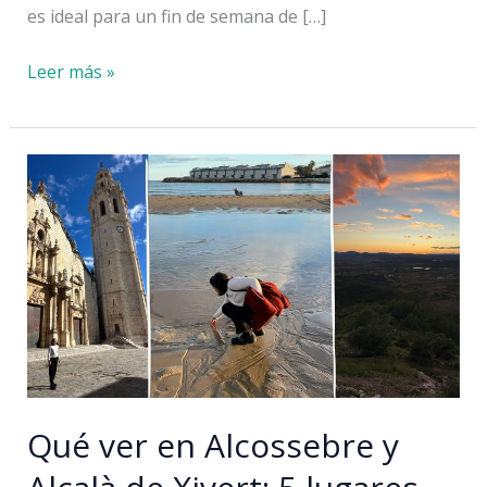
es ideal para un fin de semana de […]
Ruta
Leer más »
camper
por
Castellón:
fin
de
semana
en
el
Penyagolosa
Qué ver en Alcossebre y