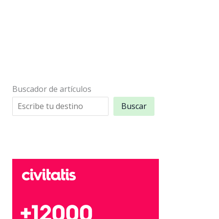
ciudades
en
una
Buscador de artículos
Buscar