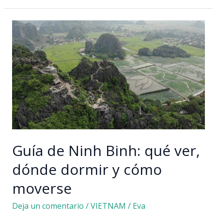
viajar
a
Vietnam
por
libre
Guía de Ninh Binh: qué ver,
dónde dormir y cómo
moverse
Deja un comentario
/
VIETNAM
/
Eva