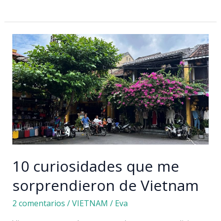
a
Vietnam
por
libre:
nuestro
itinerario
de
15
días
10 curiosidades que me
sorprendieron de Vietnam
2 comentarios
/
VIETNAM
/
Eva