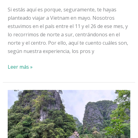
Si estás aquí es porque, seguramente, te hayas
planteado viajar a Vietnam en mayo. Nosotros
estuvimos en el país entre el 11 y el 26 de ese mes, y
lo recorrimos de norte a sur, centrándonos en el
norte y el centro. Por ello, aquí te cuento cuáles son,
según nuestra experiencia, los pros y
Pros
Leer más »
y
contras
de
viajar
a
Vietnam
en
mayo