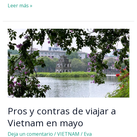
Qué
Leer más »
ver
en
Hoi
An:
la
histórica
ciudad
multicultural
Pros y contras de viajar a
Vietnam en mayo
Deja un comentario
/
VIETNAM
/
Eva