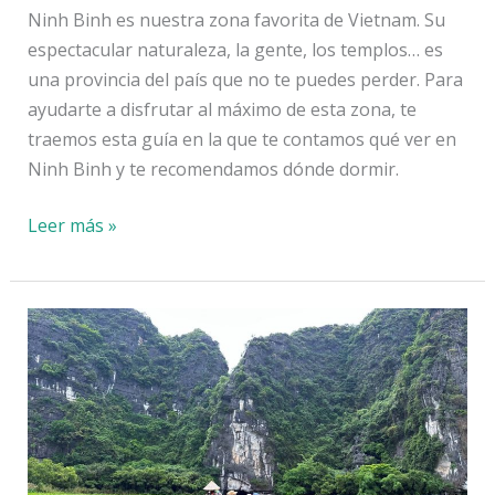
Ninh Binh es nuestra zona favorita de Vietnam. Su
espectacular naturaleza, la gente, los templos… es
una provincia del país que no te puedes perder. Para
ayudarte a disfrutar al máximo de esta zona, te
traemos esta guía en la que te contamos qué ver en
Ninh Binh y te recomendamos dónde dormir.
Guía
Leer más »
de
Ninh
Binh:
qué
ver,
dónde
dormir
y
cómo