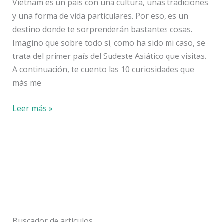
Vietnam es un país con una cultura, unas tradiciones
y una forma de vida particulares. Por eso, es un
destino donde te sorprenderán bastantes cosas.
Imagino que sobre todo si, como ha sido mi caso, se
trata del primer país del Sudeste Asiático que visitas.
A continuación, te cuento las 10 curiosidades que
más me
10
Leer más »
curiosidades
que
me
sorprendieron
de
Vietnam
Buscador de artículos