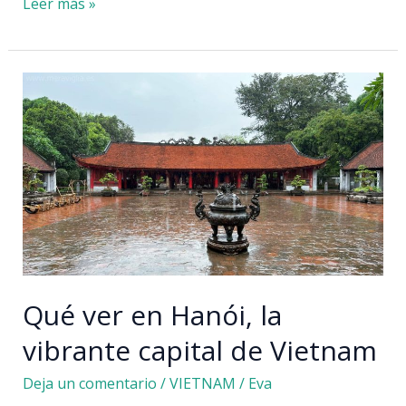
Qué
Leer más »
hacer
en
Hoi
An:
planes
especiales
Qué ver en Hanói, la
vibrante capital de Vietnam
Deja un comentario
/
VIETNAM
/
Eva