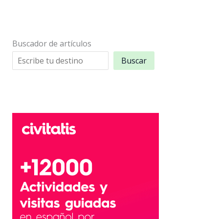
con
Sprachcaffe
en
Buscador de artículos
Frankfurt
Buscar
y
Múnich