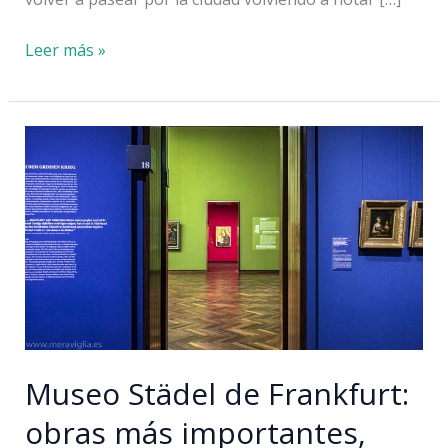
Edificios
Leer más »
reconstruidos
en
Frankfurt
tras
la
II
Guerra
Mundial
Museo Städel de Frankfurt:
obras más importantes,