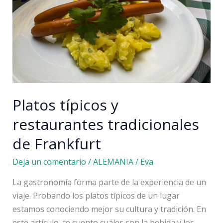
más
importantes,
precio…
Platos típicos y
restaurantes tradicionales
de Frankfurt
Deja un comentario
/
ALEMANIA
/
Eva
La gastronomía forma parte de la experiencia de un
viaje. Probando los platos típicos de un lugar
estamos conociendo mejor su cultura y tradición. En
este artículo, te cuento cuáles son la bebida y los