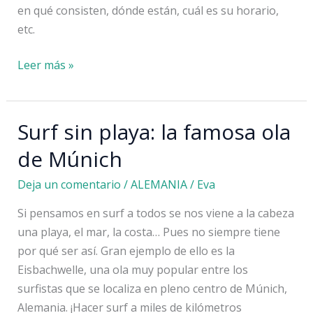
en qué consisten, dónde están, cuál es su horario,
etc.
10
Leer más »
sitios
gratis
en
Surf sin playa: la famosa ola
Frankfurt:
de Múnich
museos,
edificios
Deja un comentario
/
ALEMANIA
/
Eva
e
Si pensamos en surf a todos se nos viene a la cabeza
iglesias
una playa, el mar, la costa… Pues no siempre tiene
por qué ser así. Gran ejemplo de ello es la
Eisbachwelle, una ola muy popular entre los
surfistas que se localiza en pleno centro de Múnich,
Alemania. ¡Hacer surf a miles de kilómetros