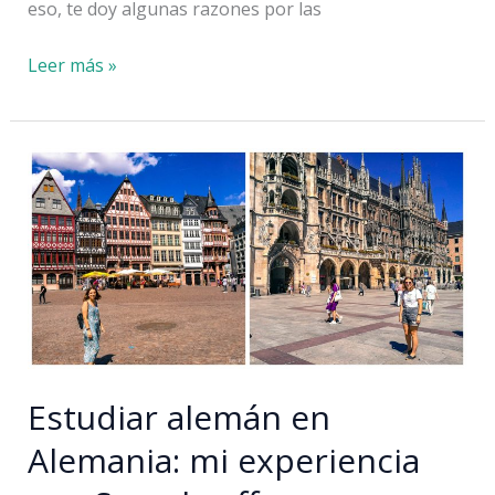
eso, te doy algunas razones por las
Por
Leer más »
qué
SÍ
merece
la
pena
ir
a
Frankfurt
Estudiar alemán en
Alemania: mi experiencia