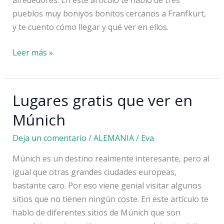
alrededores. En este artículo te hablo de tres
pueblos muy boniyos bonitos cercanos a Franfkurt,
y te cuento cómo llegar y qué ver en ellos.
Pueblos
Leer más »
bonitos
cerca
de
Lugares gratis que ver en
Frankfurt:
Múnich
qué
ver
Deja un comentario
/
ALEMANIA
/
Eva
a
Múnich es un destino realmente interesante, pero al
menos
igual que otras grandes ciudades europeas,
de
bastante caro. Por eso viene genial visitar algunos
2
sitios que no tienen ningún coste. En este artículo te
horas
hablo de diferentes sitios de Múnich que son