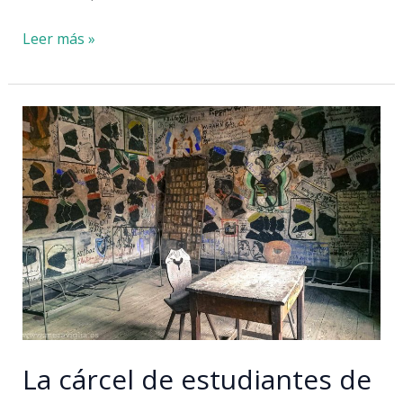
Surf
Leer más »
sin
playa:
la
famosa
ola
de
Múnich
La cárcel de estudiantes de