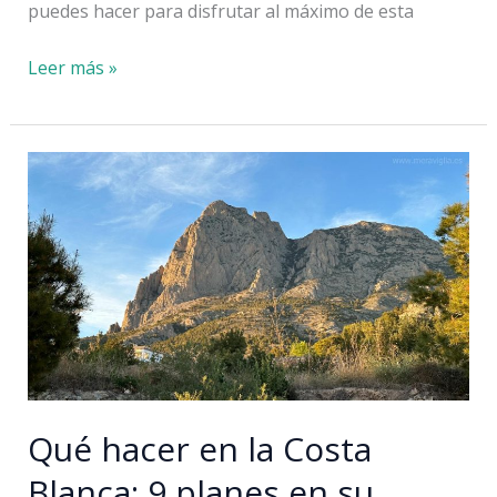
puedes hacer para disfrutar al máximo de esta
Qué
Leer más »
ver
en
Castalla:
9
sitios
y
cosas
que
hacer
Qué hacer en la Costa
Blanca: 9 planes en su