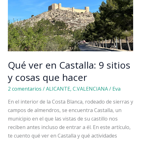
a
través
de
estas
experiencias
Qué ver en Castalla: 9 sitios
y cosas que hacer
2 comentarios
/
ALICANTE
,
C.VALENCIANA
/
Eva
En el interior de la Costa Blanca, rodeado de sierras y
campos de almendros, se encuentra Castalla, un
municipio en el que las vistas de su castillo nos
reciben antes incluso de entrar a él. En este artículo,
te cuento qué ver en Castalla y qué actividades