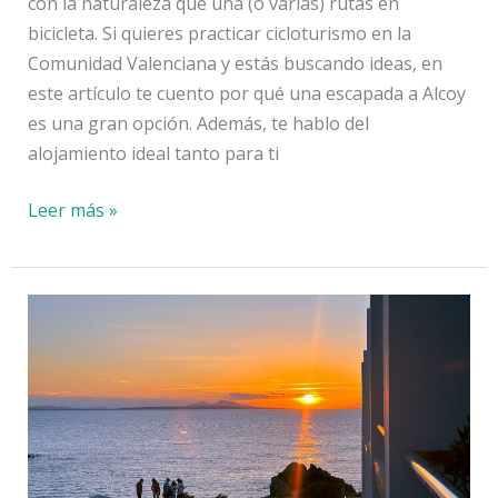
con la naturaleza que una (o varias) rutas en
bicicleta. Si quieres practicar cicloturismo en la
Comunidad Valenciana y estás buscando ideas, en
este artículo te cuento por qué una escapada a Alcoy
es una gran opción. Además, te hablo del
alojamiento ideal tanto para ti
Cicloturismo
Leer más »
en
la
Comunidad
Valenciana:
escapada
a
Alcoy