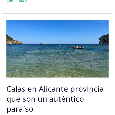
Dormir
Leer más »
en
la
única
isla
habitada
de
la
Comunidad
Valenciana:
un
plan
único
Calas en Alicante provincia
que son un auténtico
paraíso