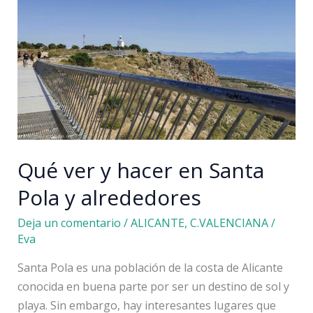
Costa
Blanca:
9
planes
en
su
interior
Qué ver y hacer en Santa
Pola y alrededores
Deja un comentario
/
ALICANTE
,
C.VALENCIANA
/
Eva
Santa Pola es una población de la costa de Alicante
conocida en buena parte por ser un destino de sol y
playa. Sin embargo, hay interesantes lugares que