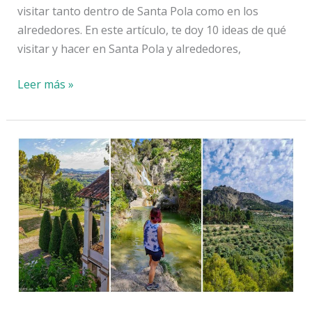
visitar tanto dentro de Santa Pola como en los
alrededores. En este artículo, te doy 10 ideas de qué
visitar y hacer en Santa Pola y alrededores,
Qué
Leer más »
ver
y
hacer
en
Santa
Pola
y
alrededores