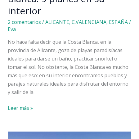
interior
2 comentarios
/
ALICANTE
,
C.VALENCIANA
,
ESPAÑA
/
Eva
No hace falta decir que la Costa Blanca, en la
provincia de Alicante, goza de playas paradisíacas
ideales para darse un baño, practicar snorkel o
tomar el sol. No obstante, la Costa Blanca es mucho
más que eso: en su interior encontramos pueblos y
parajes naturales ideales para disfrutar del entorno
y salir de la
Qué
Leer más »
hacer
en
la