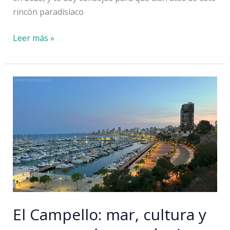
rincón paradisíaco
Cala
Leer más »
del
Moraig:
información,
reservas
y
más
El Campello: mar, cultura y