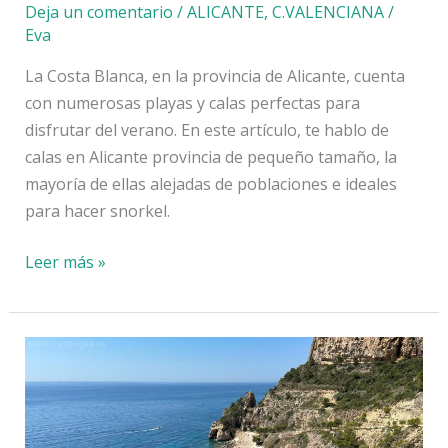
Deja un comentario
/
ALICANTE
,
C.VALENCIANA
/
Eva
La Costa Blanca, en la provincia de Alicante, cuenta
con numerosas playas y calas perfectas para
disfrutar del verano. En este artículo, te hablo de
calas en Alicante provincia de pequeño tamaño, la
mayoría de ellas alejadas de poblaciones e ideales
para hacer snorkel.
Calas
Leer más »
en
Alicante
provincia
que
son
un