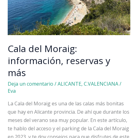
auténtico
paraíso
Cala del Moraig:
información, reservas y
más
Deja un comentario
/
ALICANTE
,
C.VALENCIANA
/
Eva
La Cala del Moraig es una de las calas más bonitas
que hay en Alicante provincia. De ahí que durante los
meses del verano sea muy popular. En este artículo,
te hablo del acceso y el parking de la Cala del Moraig
en 2023, y te doy consejos para que disfrutes de este