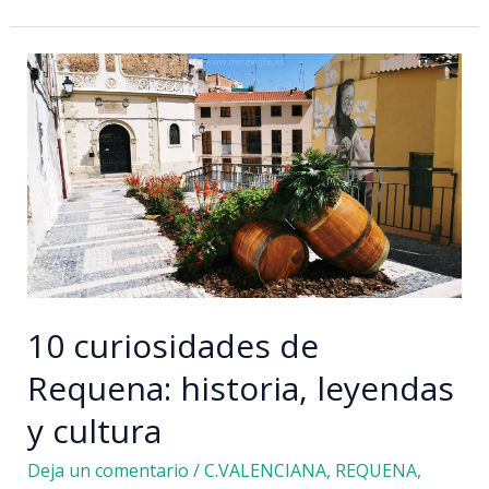
importantes
de
Valencia:
primavera
de
2024
10 curiosidades de
Requena: historia, leyendas
y cultura
Deja un comentario
/
C.VALENCIANA
,
REQUENA
,