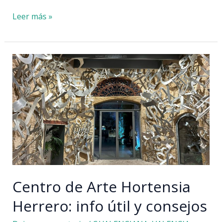
Qué
Leer más »
ver
en
Xàtiva,
la
cuna
de
los
Borgia
Centro de Arte Hortensia
Herrero: info útil y consejos