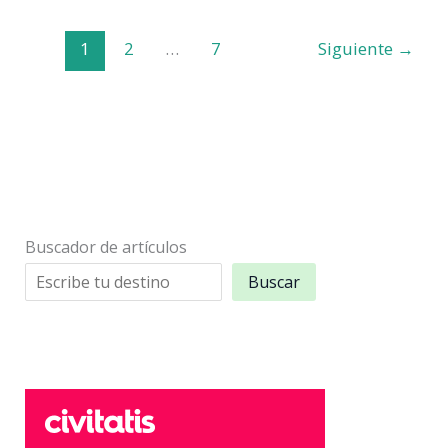
en
Requena:
1
2
…
7
Siguiente
→
10
planes
para
todos
los
gustos
Buscador de artículos
Buscar