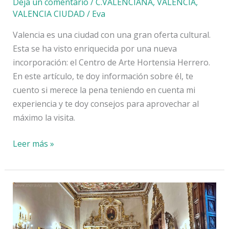
Deja un comentario
/
C.VALENCIANA
,
VALENCIA
,
VALENCIA CIUDAD
/
Eva
Valencia es una ciudad con una gran oferta cultural.
Esta se ha visto enriquecida por una nueva
incorporación: el Centro de Arte Hortensia Herrero.
En este artículo, te doy información sobre él, te
cuento si merece la pena teniendo en cuenta mi
experiencia y te doy consejos para aprovechar al
máximo la visita.
Centro
Leer más »
de
Arte
Hortensia
Herrero:
info
útil