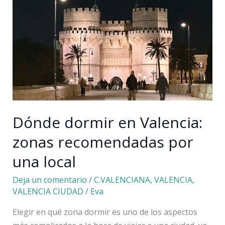
planes
y
consejos
Dónde dormir en Valencia:
zonas recomendadas por
una local
Deja un comentario
/
C.VALENCIANA
,
VALENCIA
,
VALENCIA CIUDAD
/
Eva
Elegir en qué zona dormir es uno de los aspectos