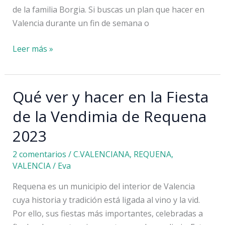
de la familia Borgia. Si buscas un plan que hacer en
Valencia durante un fin de semana o
El
Leer más »
Territorio
Borgia:
una
Qué ver y hacer en la Fiesta
forma
de la Vendimia de Requena
original
de
2023
explorar
2 comentarios
/
C.VALENCIANA
,
REQUENA
,
la
VALENCIA
/
Eva
provincia
de
Requena es un municipio del interior de Valencia
Valencia
cuya historia y tradición está ligada al vino y la vid.
Por ello, sus fiestas más importantes, celebradas a