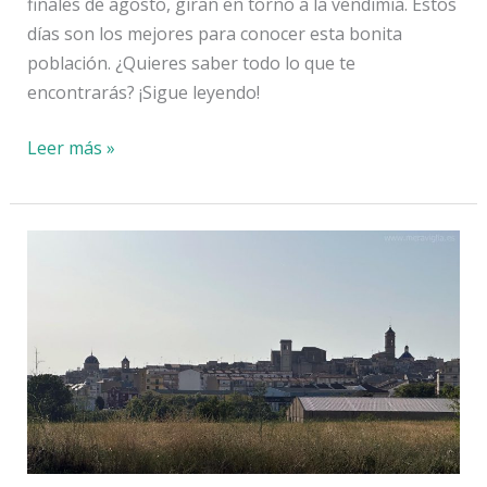
finales de agosto, giran en torno a la vendimia. Estos
días son los mejores para conocer esta bonita
población. ¿Quieres saber todo lo que te
encontrarás? ¡Sigue leyendo!
Qué
Leer más »
ver
y
hacer
en
la
Fiesta
de
la
Vendimia
de
Requena