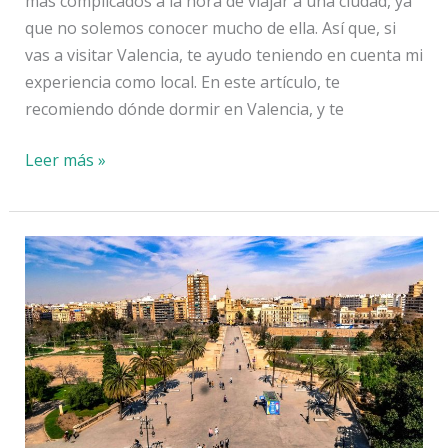
más complicados a la hora de viajar a una ciudad, ya
que no solemos conocer mucho de ella. Así que, si
vas a visitar Valencia, te ayudo teniendo en cuenta mi
experiencia como local. En este artículo, te
recomiendo dónde dormir en Valencia, y te
Dónde
Leer más »
dormir
en
Valencia:
zonas
recomendadas
por
una
local