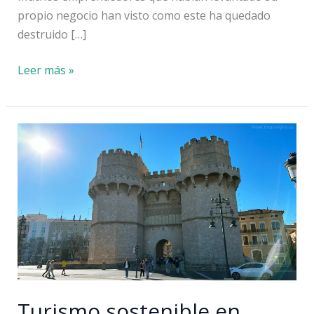
propio negocio han visto como este ha quedado
destruido […]
Cómo
Leer más »
ayudar
a
los
negocios
afectados
por
la
DANA:
lista
y
enlaces
Turismo sostenible en