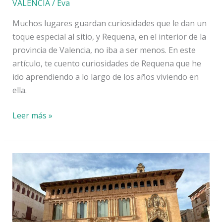
VALENCIA
/
Eva
Muchos lugares guardan curiosidades que le dan un
toque especial al sitio, y Requena, en el interior de la
provincia de Valencia, no iba a ser menos. En este
artículo, te cuento curiosidades de Requena que he
ido aprendiendo a lo largo de los años viviendo en
ella.
10
Leer más »
curiosidades
de
Requena:
historia,
leyendas
y
cultura