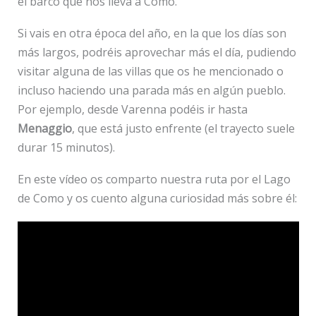
el barco que nos lleva a Como.
Si vais en otra época del año, en la que los días son
más largos, podréis aprovechar más el día, pudiendo
visitar alguna de las villas que os he mencionado o
incluso haciendo una parada más en algún pueblo.
Por ejemplo, desde Varenna podéis ir hasta
Menaggio
, que está justo enfrente (el trayecto suele
durar 15 minutos).
En este vídeo os comparto nuestra ruta por el Lago
de Como y os cuento alguna curiosidad más sobre él: