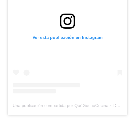
Ver esta publicación en Instagram
Una publicación compartida por QuéGochoCocina ~ Dave&Mina (@quegochococina)