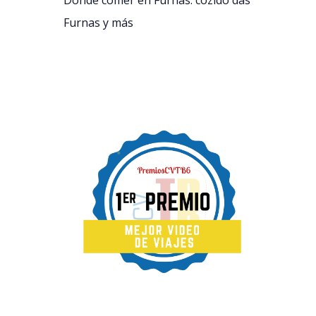
Dónde comer en Furnas: cozido das
Furnas y más