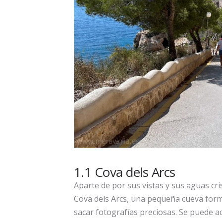
1.1 Cova dels Arcs
Aparte de por sus vistas y sus aguas cri
Cova dels Arcs, una pequeña cueva for
sacar fotografías preciosas. Se puede a