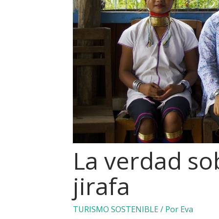
La verdad so
jirafa
TURISMO SOSTENIBLE
/ Por
Eva