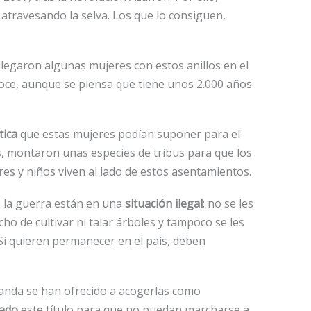
atravesando la selva. Los que lo consiguen,
egaron algunas mujeres con estos anillos en el
onoce, aunque se piensa que tiene unos 2.000 años
tica
que estas mujeres podían suponer para el
es, montaron unas especies de tribus para que los
es y niños viven al lado de estos asentamientos.
 la guerra están en una
situación ilegal
: no se les
ho de cultivar ni talar árboles y tampoco se les
Si quieren permanecer en el país, deben
anda se han ofrecido a acogerlas como
gado
este título para que no puedan marcharse a