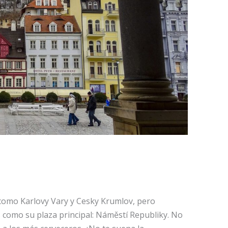
como Karlovy Vary y Cesky Krumlov, pero
 como su plaza principal: Náměstí Republiky. No