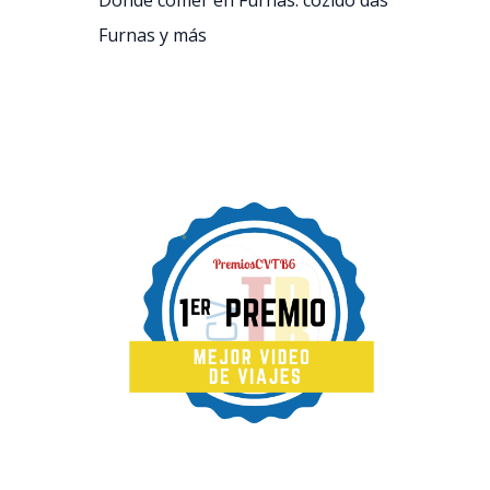
Dónde comer en Furnas: cozido das
Furnas y más