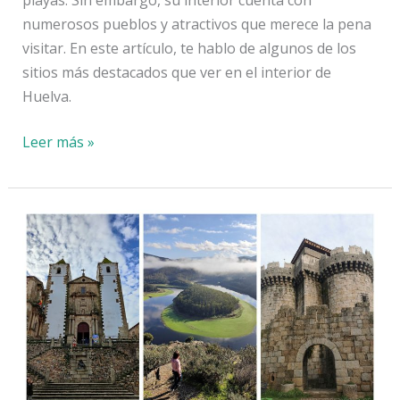
playas. Sin embargo, su interior cuenta con
numerosos pueblos y atractivos que merece la pena
visitar. En este artículo, te hablo de algunos de los
sitios más destacados que ver en el interior de
Huelva.
Qué
Leer más »
ver
en
el
interior
de
Huelva
provincia:
12
sitios
y