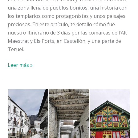
una zona llena de pueblos bonitos, una historia con
los templarios como protagonistas y unos paisajes
preciosos. En este artículo, te detallo cómo fue
nuestro itinerario de 3 días por las comarcas de l’Alt
Maestrat y Els Ports, en Castellón, y una parte de
Teruel.
L’Alt
Leer más »
Maestrat,
Els
Ports
(Castellón)
y
Teruel:
ruta
de