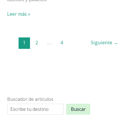
Qué
Leer más »
ver
cerca
de
1
2
…
4
Siguiente
→
Segovia:
pueblos
y
más
Buscador de artículos
Buscar