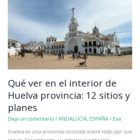
los
pueblos
más
bonitos
de
Inglaterra
Qué ver en el interior de
Huelva provincia: 12 sitios y
planes
Deja un comentario
/
ANDALUCIA
,
ESPAÑA
/
Eva
Huelva es una provincia conocida sobre todo por sus