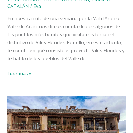
CATALÁN
/
Eva
En nuestra ruta de una semana por la Val d’Aran o
Valle de Arán, nos dimos cuenta de que algunos de
los pueblos más bonitos que visitamos tenían el
distintivo de Viles Florides. Por ello, en este artículo,
te cuento en qué consiste el proyecto Viles Florides y
te hablo de los pueblos del Valle de
Los
Leer más »
pueblos
más
bonitos
del
Valle
de
Arán: