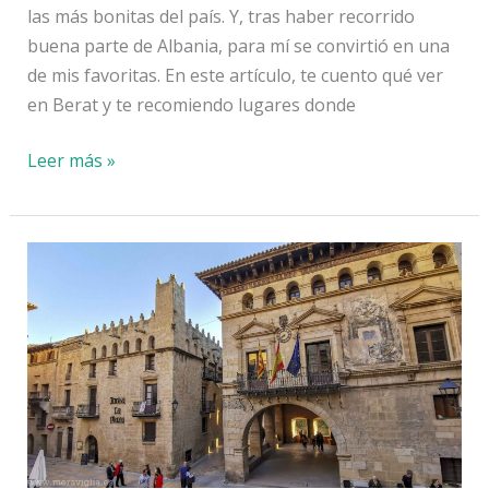
las más bonitas del país. Y, tras haber recorrido
buena parte de Albania, para mí se convirtió en una
de mis favoritas. En este artículo, te cuento qué ver
en Berat y te recomiendo lugares donde
20
Leer más »
sitios
que
ver
en
Berat
+
dónde
comer
y
dormir