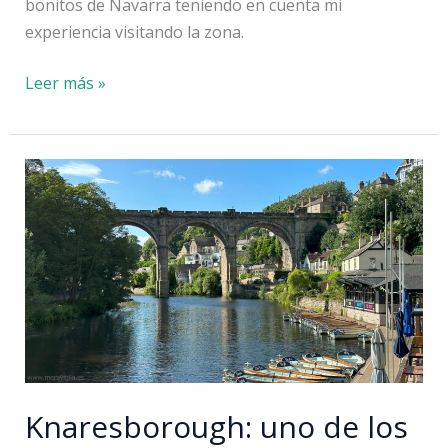
bonitos de Navarra teniendo en cuenta mi
experiencia visitando la zona.
Los
Leer más »
pueblos
más
bonitos
de
Navarra:
mi
TOP
10
Knaresborough: uno de los