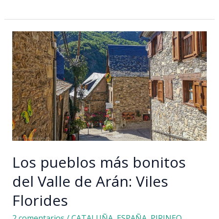
Alpujarra
granadina
en
3
días:
qué
ver
y
hacer
Los pueblos más bonitos
del Valle de Arán: Viles
Florides
2 comentarios
/
CATALUÑA
,
ESPAÑA
,
PIRINEO