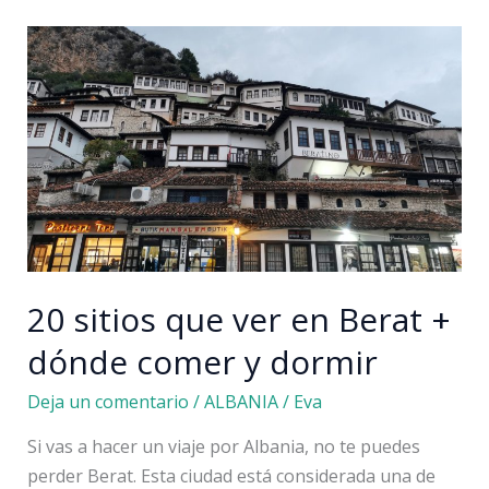
en
Cáceres
provincia:
pueblos,
naturaleza
y
más
20 sitios que ver en Berat +
dónde comer y dormir
Deja un comentario
/
ALBANIA
/
Eva
Si vas a hacer un viaje por Albania, no te puedes
perder Berat. Esta ciudad está considerada una de