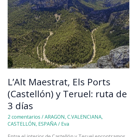
más
bonitos
de
Teruel
L’Alt Maestrat, Els Ports
(Castellón) y Teruel: ruta de
3 días
2 comentarios
/
ARAGON
,
C.VALENCIANA
,
CASTELLÓN
,
ESPAÑA
/
Eva
Entre el interior de Castellón y Teruel encontramos