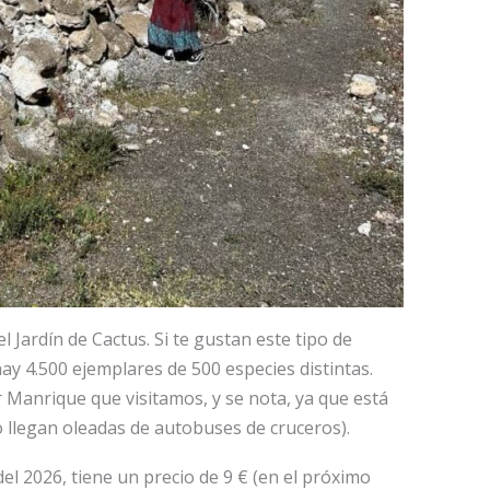
Jardín de Cactus. Si te gustan este tipo de
hay 4.500 ejemplares de 500 especies distintas.
r Manrique que visitamos, y se nota, ya que está
 llegan oleadas de autobuses de cruceros).
s del 2026, tiene un precio de 9 € (en el próximo