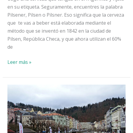
en su etiqueta. Seguramente, encuentres la palabra
Pilsener, Pilsen o Pilsner. Eso significa que la cerveza
que te vas a beber está elaborada mediante el
método que se inventó en 1842 en la ciudad de
Pilsen, República Checa, y que ahora utilizan el 60%
de
Pilsen:
Leer más »
el
origen
de
la
cerveza