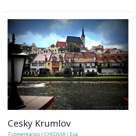
Vary
y
sus
aguas
curativas
Cesky Krumlov
7 comentarios
/
CHEQUIA
/
Eva