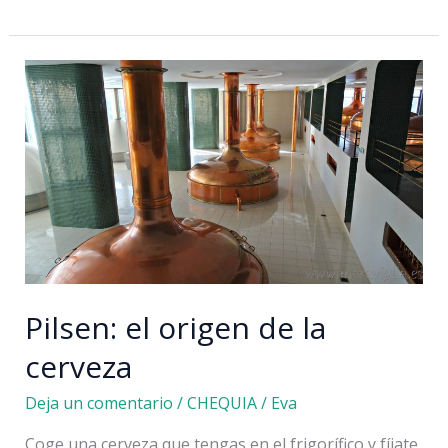
actividades
originales
que
hacer
en
Praga
Pilsen: el origen de la
cerveza
Deja un comentario
/
CHEQUIA
/
Eva
Coge una cerveza que tengas en el frigorífico y fíjate