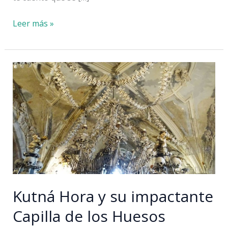
Qué
Leer más »
ver
en
Terezín:
visitar
el
campo
de
concentración
por
libre
Kutná Hora y su impactante
Capilla de los Huesos