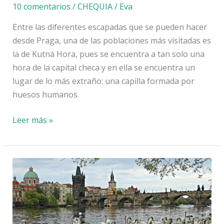
10 comentarios
/
CHEQUIA
/
Eva
Entre las diferentes escapadas que se pueden hacer
desde Praga, una de las poblaciones más visitadas es
la de Kutná Hora, pues se encuentra a tan solo una
hora de la capital checa y en ella se encuentra un
lugar de lo más extraño: una capilla formada por
huesos humanos.
Kutná
Leer más »
Hora
y
su
impactante
Capilla
de
los