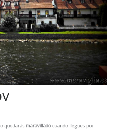
ov
ero quedarás
maravillado
cuando llegues por