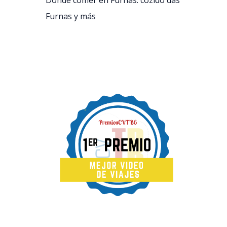
Dónde comer en Furnas: cozido das
Furnas y más