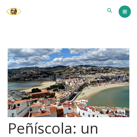
Ir
Buscar
al
contenido
Peñíscola: un