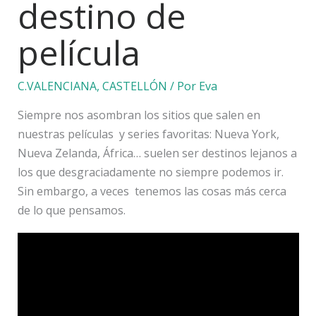
destino de
película
C.VALENCIANA
,
CASTELLÓN
/ Por
Eva
Siempre nos asombran los sitios que salen en
nuestras películas y series favoritas: Nueva York,
Nueva Zelanda, África… suelen ser destinos lejanos a
los que desgraciadamente no siempre podemos ir.
Sin embargo, a veces tenemos las cosas más cerca
de lo que pensamos.