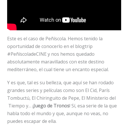
Este es el caso de Peñíscola. Hemos tenido la
oportunidad de conocerlo en el blogtrip
#PeñíscoladeCINE y nos hemos quedado
absolutamente maravillados con este destino
mediterráneo, el cual tiene un encanto especial.
Y es que, tal es su belleza, que aquí se han rodado
grandes series y películas como son El Cid, París
Tombuctú, El Chiringuito de Pepe, El Ministerio del
Tiempo y… ¡
Juego de Tronos
! Sí, esa serie de la que
habla todo el mundo y que, aunque no veas, no
puedes escapar de ella.