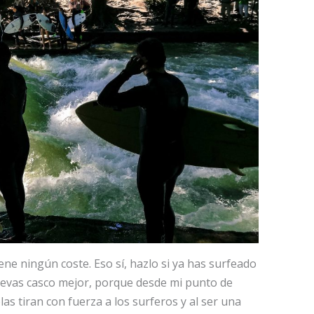
ene ningún coste. Eso sí, hazlo si ya has surfeado
 llevas casco mejor, porque desde mi punto de
olas tiran con fuerza a los surferos y al ser una