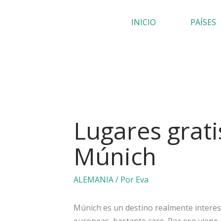
Ir
INICIO
PAÍSES
al
contenido
Lugares grati
Múnich
ALEMANIA
/ Por
Eva
Múnich es un destino realmente interes