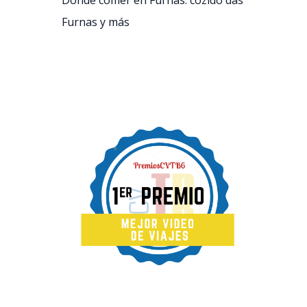
Dónde comer en Furnas: cozido das
Furnas y más