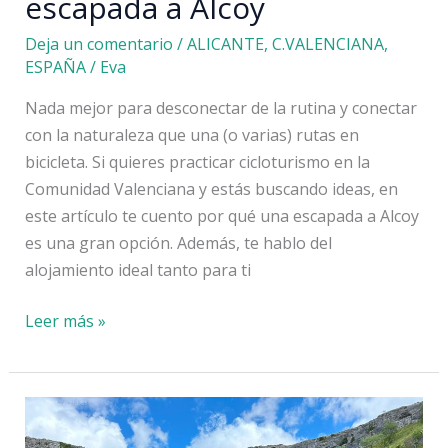
escapada a Alcoy
Deja un comentario
/
ALICANTE
,
C.VALENCIANA
,
ESPAÑA
/
Eva
Nada mejor para desconectar de la rutina y conectar
con la naturaleza que una (o varias) rutas en
bicicleta. Si quieres practicar cicloturismo en la
Comunidad Valenciana y estás buscando ideas, en
este artículo te cuento por qué una escapada a Alcoy
es una gran opción. Además, te hablo del
alojamiento ideal tanto para ti
Cicloturismo
Leer más »
en
la
Comunidad
Valenciana: