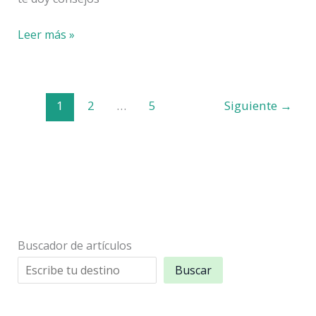
Irlanda
Leer más »
en
furgoneta:
nuestra
1
2
…
5
Siguiente
→
experiencia
+
consejos
Buscador de artículos
Buscar