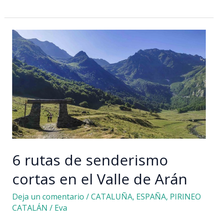
Burren:
una
región
de
Irlanda
centrada
en
el
ecoturismo
6 rutas de senderismo
cortas en el Valle de Arán
Deja un comentario
/
CATALUÑA
,
ESPAÑA
,
PIRINEO
CATALÁN
/
Eva