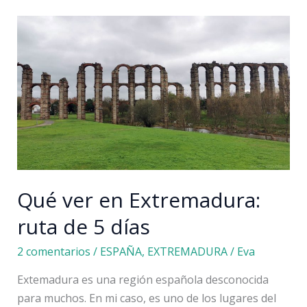
en
Cáceres
provincia:
pueblos,
naturaleza
y
más
Qué ver en Extremadura:
ruta de 5 días
2 comentarios
/
ESPAÑA
,
EXTREMADURA
/
Eva
Extemadura es una región española desconocida
para muchos. En mi caso, es uno de los lugares del