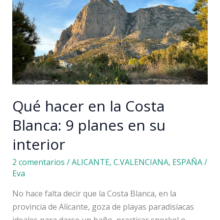
qué
ver
y
qué
hacer
Qué hacer en la Costa
Blanca: 9 planes en su
interior
2 comentarios
/
ALICANTE
,
C.VALENCIANA
,
ESPAÑA
/
Eva
No hace falta decir que la Costa Blanca, en la
provincia de Alicante, goza de playas paradisíacas
ideales para darse un baño, practicar snorkel o