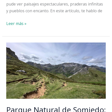
pude ver paisajes espectaculares, praderas infinitas
y pueblos con encanto. En este artículo, te hablo de
Naturaleza
Leer más »
en
el
norte
de
Inglaterra:
Yorkshire
Dales
Parque Natural de Somiedo: