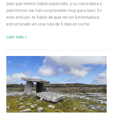
país que menos había explorado, y su naturaleza y
patrimonio me han sorprendido muy para bien. En
este artículo, te hablo de qué ver en Extremadura
estructurado en una ruta de 5 días en coche.
Qué
Leer más »
ver
en
Extremadura:
ruta
de
5
días