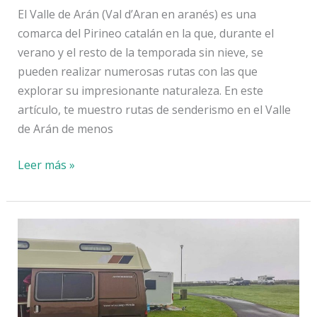
El Valle de Arán (Val d’Aran en aranés) es una
comarca del Pirineo catalán en la que, durante el
verano y el resto de la temporada sin nieve, se
pueden realizar numerosas rutas con las que
explorar su impresionante naturaleza. En este
artículo, te muestro rutas de senderismo en el Valle
de Arán de menos
6
Leer más »
rutas
de
senderismo
cortas
en
el
Valle
de