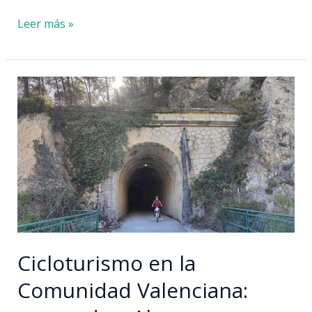
Vall
Leer más »
de
Núria
y
alrededores:
itinerario
de
3
días
Cicloturismo en la
Comunidad Valenciana: