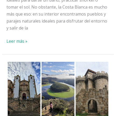
tomar el sol. No obstante, la Costa Blanca es mucho
más que eso: en su interior encontramos pueblos y
parajes naturales ideales para disfrutar del entorno
y salir de la
Qué
Leer más »
hacer
en
la
Costa
Blanca:
9
planes
en
su
interior