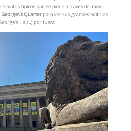
e platos típicos que se piden a través del móvil.
. George\’s Quarter
para ver sus grandes edificios
George’s Hall…) por fuera.