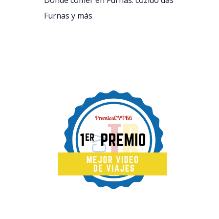
Dónde comer en Furnas: cozido das
Furnas y más