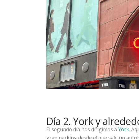
Día 2. York y alreded
El segundo día nos dirigimos a
York
. Aq
gran parking desde el que sale un auto