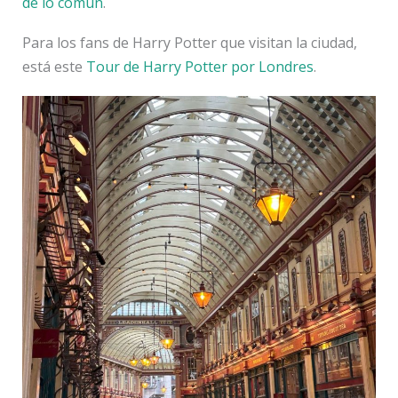
de lo común
.
Para los fans de Harry Potter que visitan la ciudad,
está este
Tour de Harry Potter por Londres
.