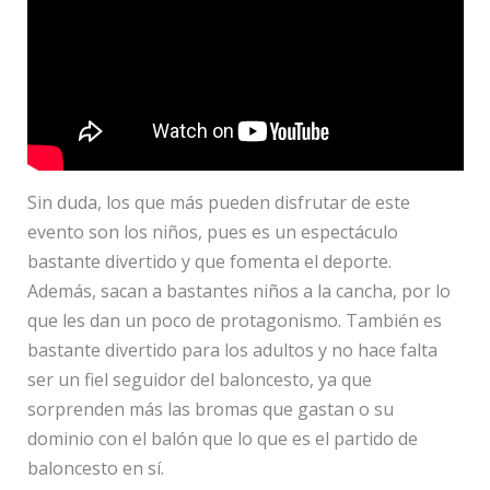
Sin duda, los que más pueden disfrutar de este
evento son los niños, pues es un espectáculo
bastante divertido y que fomenta el deporte.
Además, sacan a bastantes niños a la cancha, por lo
que les dan un poco de protagonismo. También es
bastante divertido para los adultos y no hace falta
ser un fiel seguidor del baloncesto, ya que
sorprenden más las bromas que gastan o su
dominio con el balón que lo que es el partido de
baloncesto en sí.