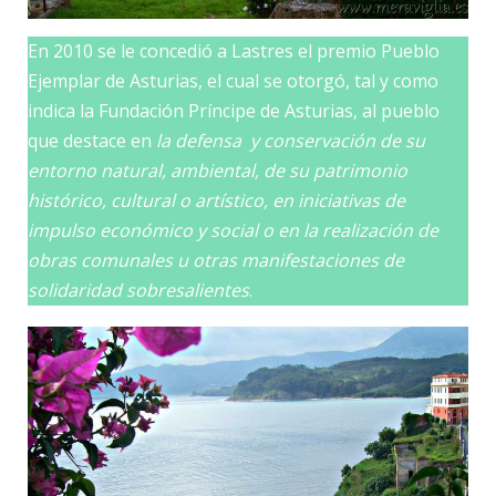
En 2010 se le concedió a Lastres el premio Pueblo
Ejemplar de Asturias, el cual se otorgó, tal y como
indica la Fundación Príncipe de Asturias, al pueblo
que destace en
la defensa y conservación de su
entorno natural, ambiental, de su patrimonio
histórico, cultural o artístico, en iniciativas de
impulso económico y social o en la realización de
obras comunales u otras manifestaciones de
solidaridad sobresalientes
.