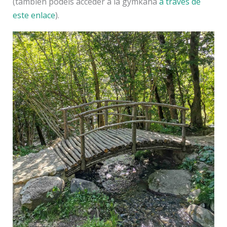
(también podéis acceder a la gymkana
a través de
este enlace
).