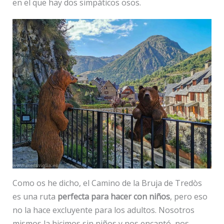
en el que hay dos simpáticos osos.
Como os he dicho, el Camino de la Bruja de Tredòs
es una ruta
perfecta para hacer con niños
, pero eso
no la hace excluyente para los adultos. Nosotros
mismos la hicimos sin niños y nos encantó, nos