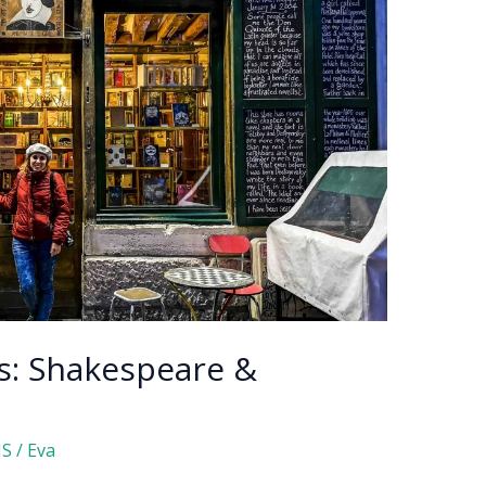
es: Shakespeare &
IS
/
Eva