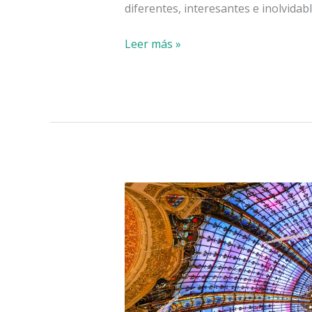
diferentes, interesantes e inolvidabl
Actividades
Leer más »
originales
que
hacer
en
París