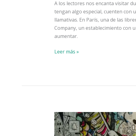
A los lectores nos encanta visitar du
tengan algo especial, cuenten con 
llamativas. En París, una de las li
Company, un establecimiento con un
aumentar.
Librerías
Leer más »
especiales:
Shakespeare
&
Company,
París