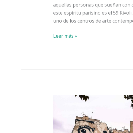
aquellas personas que sueñan con c
este espíritu parisino es el 59 Rivol
uno de los centros de arte contem
Lugares
Leer más »
alternativos
de
París:
59
Rivoli,
de
okupas
a
estrellas