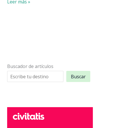
Entradas
Leer más »
para
la
NBA
en
Nueva
York:
opciones
y
Buscador de artículos
precios
Buscar