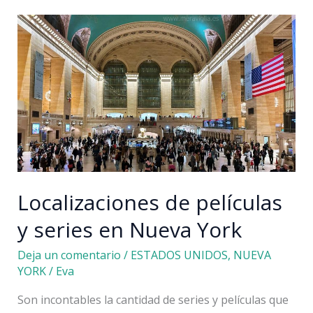
9
días:
itinerario
completo
Localizaciones de películas
y series en Nueva York
Deja un comentario
/
ESTADOS UNIDOS
,
NUEVA
YORK
/
Eva
Son incontables la cantidad de series y películas que