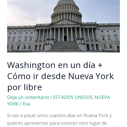
York
gratis:
miradores
TOP
Washington en un día +
Cómo ir desde Nueva York
por libre
Deja un comentario
/
ESTADOS UNIDOS
,
NUEVA
YORK
/
Eva
Si vas a pasar unos cuantos días en Nueva York y
quieres aprovechar para conocer otro lugar de