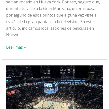
se han rodado en Nueva York. Por eso, seguro que,
durante tu viaje a la Gran Manzana, quieras pasar
por alguno de esos puntos que alguna vez viste a
través de la gran pantalla o la televisión. En este
artículo, indicamos localizaciones de películas en
Nueva
Localizaciones
Leer más »
de
películas
y
series
en
Nueva
York