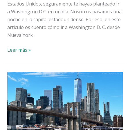
Estados Unidos, seguramente te hayas planteado ir
a Washington D.C. en un día. Nosotros pasamos una
noche en la capital estadounidense. Por eso, en este
artículo os cuento cómo ir a Washington D. C. desde
Nueva York
Washington
Leer más »
en
un
día
+
Cómo
ir
desde
Nueva
York
por