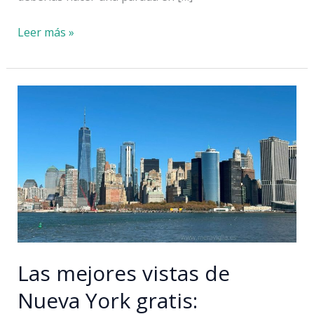
La
Leer más »
tienda
de
Harry
Potter
en
Nueva
York:
un
must
para
los
fans
Las mejores vistas de
Nueva York gratis: