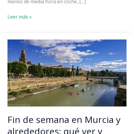
menos de media hora en coche, […]
Qué
Leer más »
ver
y
hacer
en
Cabo
de
Palos
y
alrededores
Fin de semana en Murcia y
alrededores: qué ver y