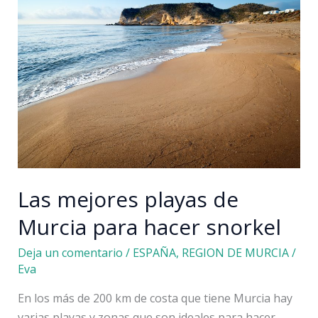
Murcia
y
alrededores:
qué
ver
y
hacer
Las mejores playas de
Murcia para hacer snorkel
Deja un comentario
/
ESPAÑA
,
REGION DE MURCIA
/
Eva
En los más de 200 km de costa que tiene Murcia hay
varias playas y zonas que son ideales para hacer