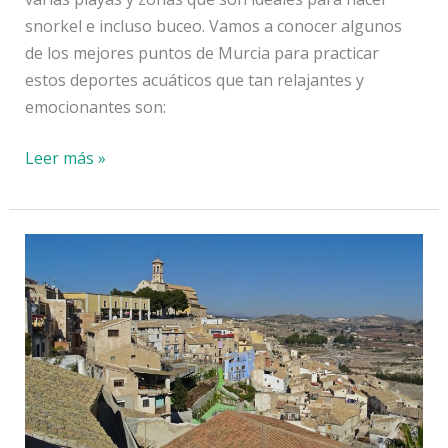
snorkel e incluso buceo. Vamos a conocer algunos
de los mejores puntos de Murcia para practicar
estos deportes acuáticos que tan relajantes y
emocionantes son:
Las
Leer más »
mejores
playas
de
Murcia
para
hacer
snorkel